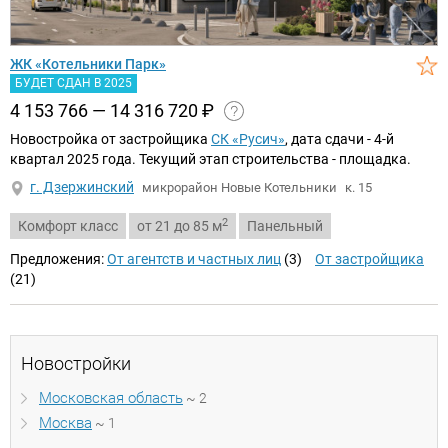
ЖК «Котельники Парк»
БУДЕТ СДАН В 2025
4 153 766 — 14 316 720
₽
Новостройка от застройщика
СК «Русич»
, дата сдачи - 4-й
квартал 2025 года. Текущий этап строительства - площадка.
г. Дзержинский
микрорайон Новые Котельники
к. 15
2
Комфорт класс
от 21 до 85 м
Панельный
Предложения:
От агентств и частных лиц
(3)
От застройщика
(21)
Новостройки
Московская область
~ 2
Москва
~ 1