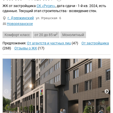
ЖК от застройщика
СК «Русич»
, дата сдачи - 1-й кв. 2024, есть
сданные. Текущий этап строительства - возведение стен.
г. Дзержинский
ул. Угрешская
6
Новорязанское
2
Комфорт класс
от 20 до 85 м
Монолитный
Предложения:
От агентств и частных лиц
(47)
От застройщика
(268)
Отзывы о ЖК
(17)