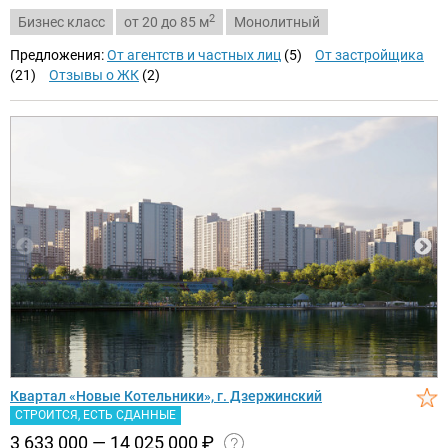
2
Бизнес класс
от 20 до 85 м
Монолитный
Предложения:
От агентств и частных лиц
(5)
От застройщика
(21)
Отзывы о ЖК
(2)
Квартал «Новые Котельники», г. Дзержинский
СТРОИТСЯ, ЕСТЬ СДАННЫЕ
3 633 000 — 14 025 000
₽