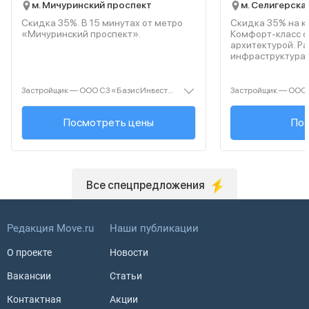
м. Мичуринский проспект
м. Селигерска
Скидка 35%. В
15
минутах от метро
Скидка 35% на к
«Мичуринский проспект».
Комфорт‑класс с
архитектурой. Р
инфраструктура 
Застройщик — ООО СЗ «БазисИнвест». Проектная декларация — наш.дом.рф. Акция до 31.08.2026. Не оферта. Подробности — level.ru
Посмотреть цены
+7 (495
Поз
Все спецпредложения
Редакция Move.ru
Наши публикации
О проекте
Новости
Вакансии
Статьи
Контактная
Акции