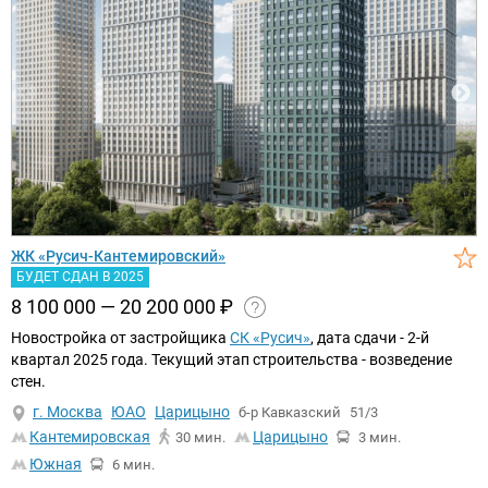
ЖК «Русич-Кантемировский»
БУДЕТ СДАН В 2025
8 100 000 — 20 200 000
₽
Новостройка от застройщика
СК «Русич»
, дата сдачи - 2-й
квартал 2025 года. Текущий этап строительства - возведение
стен.
г. Москва
ЮАО
Царицыно
б-р Кавказский
51/3
Кантемировская
Царицыно
30 мин.
3 мин.
Южная
6 мин.