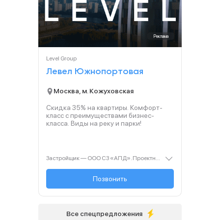
Реклама
Level Group
Левел Южнопортовая
Москва, м. Кожуховская
Скидка 35% на квартиры. Комфорт-
класс с преимуществами бизнес-
класса. Виды на реку и парки!
Застройщик — ООО СЗ «АПД». Проектная декларация — наш.дом.рф. Акция до 28.02.2026. Не оферта. Подробности — Level.ru
+7 (495) 236-91-...
Позвонить
Все спецпредложения