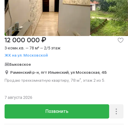
Квартиры в новостройке
5
Отделка
С косметическим ремонтом
С евроремонтом
1
2
₽
12 000 000
3-комн.кв. — 78 м² — 2/5 этаж
ЖК на ул. Московской
Сделка
Быковское
В ипотеку
Без посредников
3
3
Раменский р-н,
пгт Ильинский,
ул Московская,
4Б
Продаю трехкомнатную квартиру, 78 м², этаж 2 из 5.
7 августа 2026
Позвонить