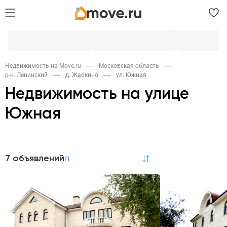
Недвижимость на Move.ru
Московская область
р-н. Ленинский
д. Жабкино
ул. Южная
Недвижимость на улице
Южная
Продажа
7 объявлений
по релевантности
Дома и дачи
Участки
3
1
Аренда
Дома и дачи
Коттеджи на сутки
1
2