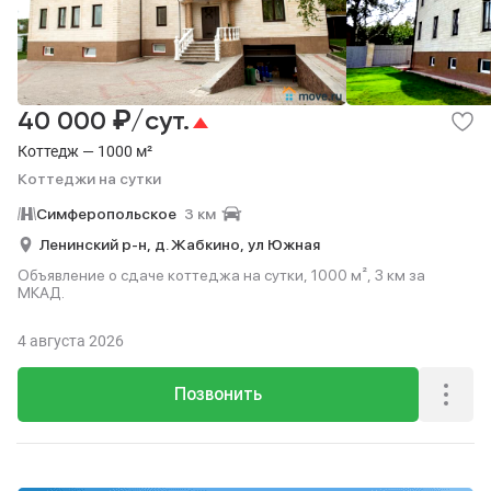
Посуточно
Коттеджи на сутки
2
₽
40 000
/сут.
Коттедж — 1000 м²
Коттеджи на сутки
Симферопольское
3 км
Ленинский р-н,
д. Жабкино,
ул Южная
Объявление о сдаче коттеджа на сутки, 1000 м², 3 км за
МКАД.
4 августа 2026
Позвонить