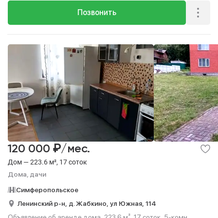
Позвонить
₽
120 000
/мес.
Дом — 223.6 м², 17 соток
Дома, дачи
Симферопольское
Ленинский р-н,
д. Жабкино,
ул Южная,
114
Объявление об аренде дома, 223.6 м², 17 соток, 5-комн..