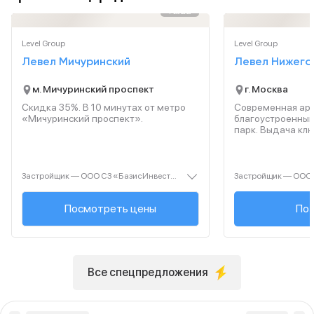
Реклама
Level Group
Level Group
Левел Мичуринский
Левел Нижего
м. Мичуринский проспект
г. Москва
Скидка 35%. В
10
минутах от метро
Современная арх
«Мичуринский проспект».
благоустроенный
парк. Выдача ключ
Застройщик — ООО СЗ «БазисИнвест». Проектная декларация — наш.дом.рф. Акция до 31.08.2026. Не оферта. Подробности — level.ru
Посмотреть цены
+7 (499
Поз
Все спецпредложения