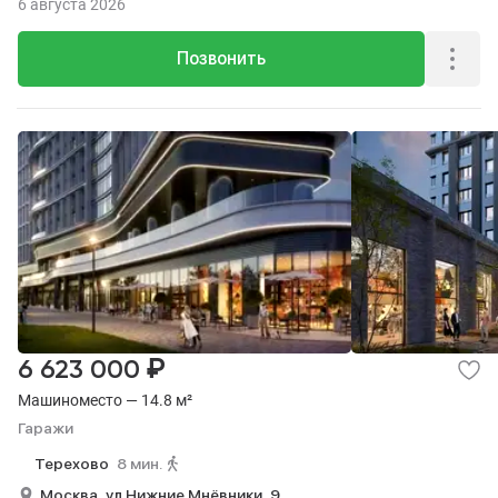
6 августа 2026
Позвонить
₽
6 623 000
Машиноместо — 14.8 м²
Гаражи
Терехово
8 мин.
Москва,
ул Нижние Мнёвники,
9