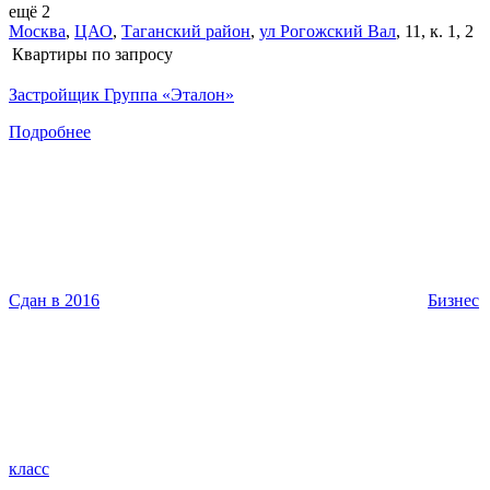
ещё 2
Москва
,
ЦАО
,
Таганский район
,
ул Рогожский Вал
,
11, к. 1, 2
Квартиры
по запросу
Застройщик Группа «Эталон»
Подробнее
Сдан в 2016
Бизнес
класс