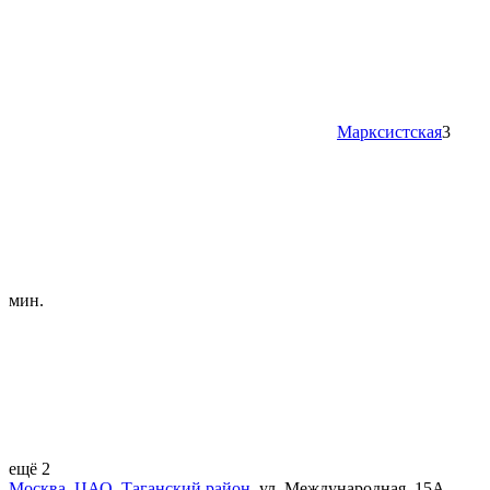
Марксистская
3
мин.
ещё 2
Москва
,
ЦАО
,
Таганский район
,
ул. Международная
,
15А