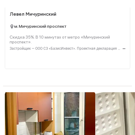
Реклама
Левел Мичуринский
м. Мичуринский проспект
Скидка 35%. В
10
минутах от метро «Мичуринский
проспект».
Застройщик — ООО СЗ «БазисИнвест». Проектная декларация — наш.дом.рф. Акция до 31.08.2026. Не оферта. Подробности — level.ru