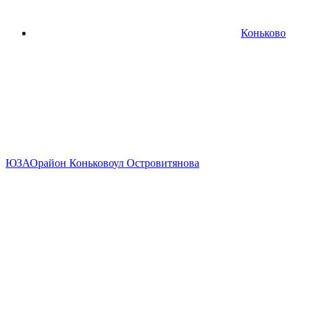
Коньково
ЮЗАО
район Коньково
ул Островитянова