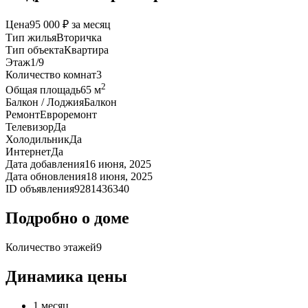
Цена
95 000 ₽ за месяц
Тип жилья
Вторичка
Тип объекта
Квартира
Этаж
1/9
Количество комнат
3
2
Общая площадь
65 м
Балкон / Лоджия
Балкон
Ремонт
Евроремонт
Телевизор
Да
Холодильник
Да
Интернет
Да
Дата добавления
16 июня, 2025
Дата обновления
18 июня, 2025
ID объявления
9281436340
Подробно о доме
Количество этажей
9
Динамика цены
1 месяц