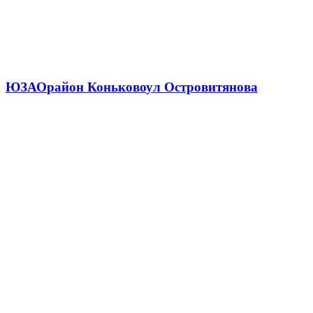
ЮЗАО
район Коньково
ул Островитянова