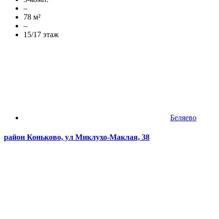
–
78 м²
–
15/17 этаж
Беляево
район Коньково, ул Миклухо-Маклая, 38