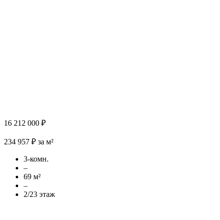
16 212 000 ₽
234 957 ₽ за м²
3-комн.
–
69 м²
–
2/23 этаж