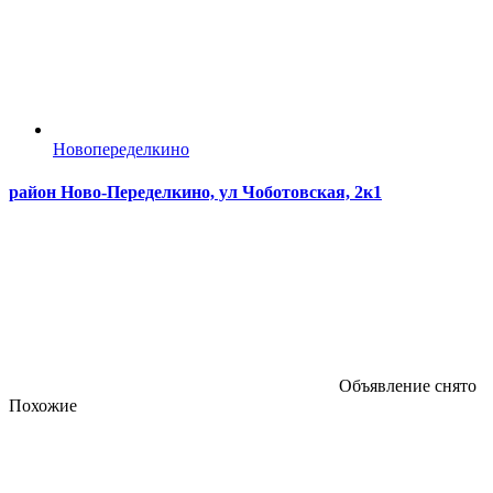
Новопеределкино
район Ново-Переделкино, ул Чоботовская, 2к1
Объявление снято
Похожие