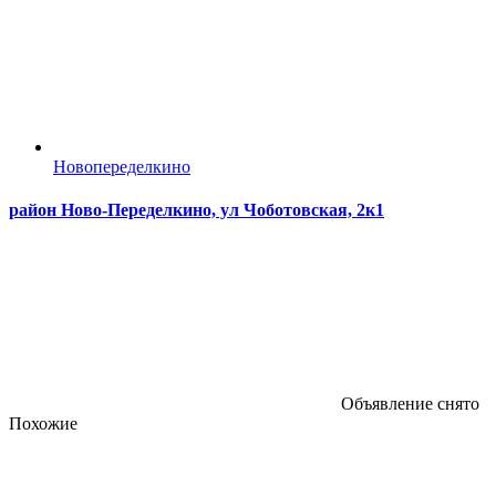
Новопеределкино
район Ново-Переделкино, ул Чоботовская, 2к1
Объявление снято
Похожие