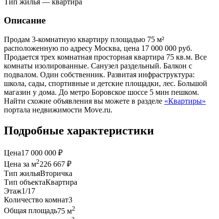
Тип жилья — квартира
Описание
Продам 3-комнатную квартиру площадью 75 м²
расположенную по адресу Москва, цена 17 000 000 руб.
Продается трех комнатная просторная квартира 75 кв.м. Все
комнаты изолированные. Санузел раздельный. Балкон с
подвалом. Один собственник. Развитая инфраструктура:
школа, сады, спортивные и детские площадки, лес. Большой
магазин у дома. До метро Боровское шоссе 5 мин пешком.
Найти схожие объявления вы можете в разделе
«Квартиры»
портала недвижимости Move.ru.
Подробные характеристики
Цена
17 000 000 ₽
2
Цена за м
226 667 ₽
Тип жилья
Вторичка
Тип объекта
Квартира
Этаж
1/17
Количество комнат
3
2
Общая площадь
75 м