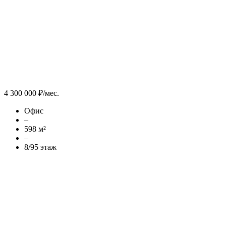
4 300 000 ₽/мес.
Офис
–
598 м²
–
8/95 этаж