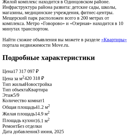
Жилой комплекс находится в Одинцовском районе.
Инфраструктура района развита: детские сады, школы,
магазины, медицинские учреждения, фитнес-центры.
Мещерский парк расположен всего в 200 метрах от
комплекса. Метро «Говорово» и «Озерная» находится в 10
минутах транспортом.
Найти схожие объявления вы можете в разделе
«Квартиры»
портала недвижимости Move.ru.
Подробные характеристики
Цена
17 317 097 ₽
2
Цена за м
420 318 ₽
Тип жилья
Новостройка
Тип объекта
Квартира
Этаж
5/9
Количество комнат
1
2
Общая площадь
41.2 м
2
Жилая площадь
14.9 м
2
Площадь кухни
16.1 м
Ремонт
Без отделки
Дата добавления
3 июня, 2025