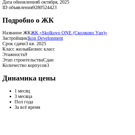
Дата обновления
6 октября, 2025
ID объявления
9280524423
Подробно о ЖК
Название ЖК
ЖК «Skolkovo ONE (Сколково Уан)»
Застройщик
Ikon Development
Срок сдачи
3 кв. 2025
Класс жилья
Бизнес класс
Этажность
9
Этап строительства
Сдан
Количество корпусов
3
Динамика цены
1 месяц
3 месяца
Пол года
За всё время