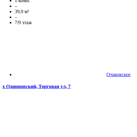
1-комн.
–
39,9 м²
–
7/9 этаж
Очаковское
х Одинцовский, Торговая ул, 7