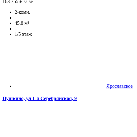
163 755 ₽ за м²
2-комн.
–
45,8 м²
–
1/5 этаж
Ярославское
Пушкино, ул 1-я Серебрянская, 9