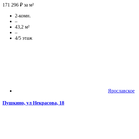
171 296 ₽ за м²
2-комн.
–
43,2 м²
–
4/5 этаж
Ярославское
Пушкино, ул Некрасова, 18