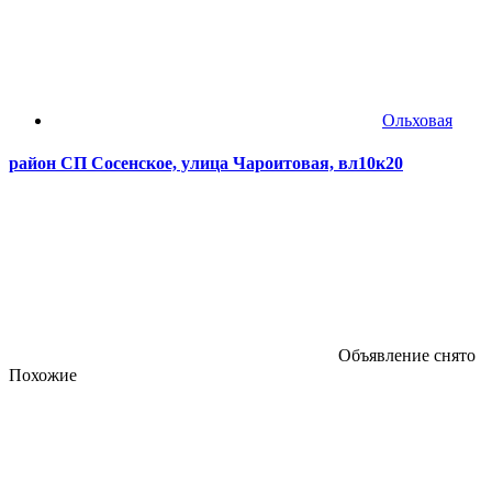
Ольховая
район СП Сосенское, улица Чароитовая, вл10к20
Объявление снято
Похожие