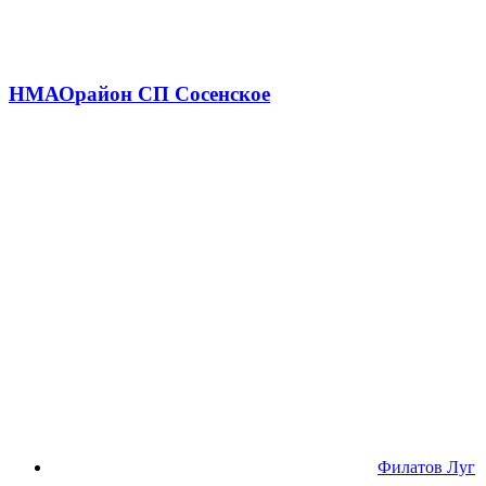
НМАО
район СП Сосенское
Филатов Луг