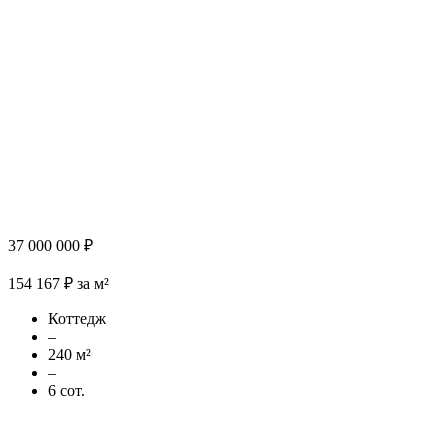
37 000 000 ₽
154 167 ₽ за м²
Коттедж
–
240 м²
–
6 сот.