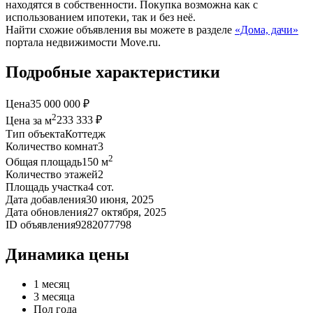
находятся в собственности. Покупка возможна как с
использованием ипотеки, так и без неё.
Найти схожие объявления вы можете в разделе
«Дома, дачи»
портала недвижимости Move.ru.
Подробные характеристики
Цена
35 000 000 ₽
2
Цена за м
233 333 ₽
Тип объекта
Коттедж
Количество комнат
3
2
Общая площадь
150 м
Количество этажей
2
Площадь участка
4 сот.
Дата добавления
30 июня, 2025
Дата обновления
27 октября, 2025
ID объявления
9282077798
Динамика цены
1 месяц
3 месяца
Пол года