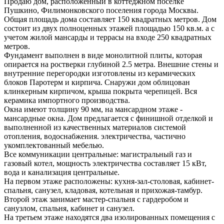
Продаю дом, расположенный в коттеджном посёлке
Пушкино, Филимонковского поселения города Москвы.
Общая площадь дома составляет 150 квадратных метров. Дом
состоит из двух полноценных этажей площадью 150 кв.м. а с
учетом жилой мансарды и террасы на входе 250 квадратных
метров.
Фундамент выполнен в виде монолитной плиты, которая
опирается на ростверки глубиной 2.5 метра. Внешние стены и
внутренние перегородки изготовлены из керамических
блоков Паротерм и кирпича. Снаружи дом облицован
клинкерным кирпичом, крыша покрыта черепицей. Вся
керамика импортного производства.
Окна имеют толщину 90 мм, на мансардном этаже -
мансардные окна. Дом предлагается с финишной отделкой и
выполненной из качественных материалов системой
отопления, водоснабжения. электричества, частично
укомплектованный мебелью.
Все коммуникации центральные: магистральный газ и
газовый котел, мощность электричества составляет 15 кВт,
вода и канализация центральные.
На первом этаже расположены: кухня-зал-столовая, кабинет-
спальня, санузел, кладовая, котельная и прихожая-тамбур.
Второй этаж занимает мастер-спальня с гардеробом и
санузлом, спальня, кабинет и санузел.
На третьем этаже находятся два изолированных помещения с