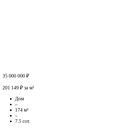
35 000 000 ₽
201 149 ₽ за м²
Дом
–
174 м²
–
7.5 сот.