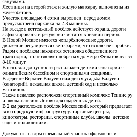
санузлами.
Лестницы на второй этаж и жилую мансарду выполнены из
железобетона.
Участок площадью 4 сотки выровнен, перед домом
предусмотрена парковка на 2-3 машины.
На въезде в коттеджный посёлок действует охрана, дороги
асфальтированы и регулярно чистятся в зимний период.
В Новой Москве имеются четырёхполосные дороги,
движение регулируется светофорами, что исключает пробки.
Рядом с посёлком находится остановка общественного
транспорта, что позволяет добраться до метро Филатов луг за
8-10 минут.
В шаговой доступности расположен детский санаторий с
олимпийским бассейном и спортивными секциями.
В деревне Верхнее Валуево находится усадьба Валуево
(санаторий), начальная школа, детский сад и несколько
магазинов.
Также недалеко расположен спортивный комплекс Теннис.ру
и школа-пансион Летово для одарённых детей.
В 2 км расположен посёлок Московский, который предлагает
всю городскую инфраструктуру: торговые центры,
кинотеатры, рестораны, спортивные клубы, школы, детские
сады и поликлиники.
Документы на дом и земельный участок оформлены и