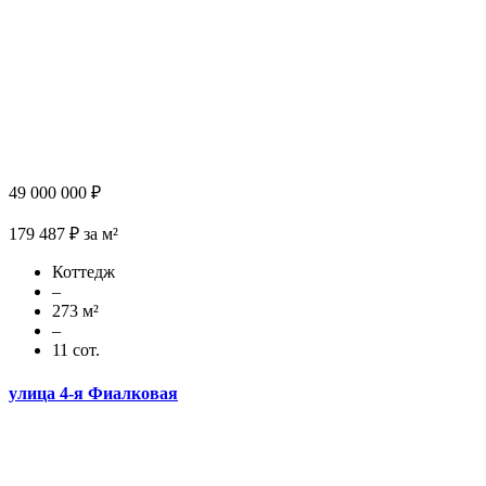
49 000 000 ₽
179 487 ₽ за м²
Коттедж
–
273 м²
–
11 сот.
улица 4-я Фиалковая