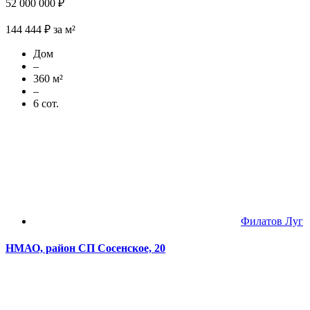
52 000 000 ₽
144 444 ₽ за м²
Дом
–
360 м²
–
6 сот.
Филатов Луг
НМАО, район СП Сосенское, 20