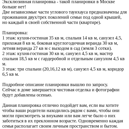
Эксклюзивная планировка - такой планировки в Москве
больше нет!
Две независимые части углового таунхауса предназначены для
проживания двух/трех поколений семьи под одной крышей,
но каждый в своей собственной части (квартире).
Планировка:
1 этаж: кухня-гостиная 35 кв м, спальня 14 кв м, санузел 4,5,
прихожая 8 кв м, боковая круглогодичная веранда 30 кв м,
летняя веранда 27 кв м с выходом в сад (земля 3 сотки).
2 этаж: кухня-гостиная 30 кв м, санузел 4,5 кв м, мастер
спальня 18,5 кв м с гардеробной и отдельным санузлом 4,5 кв
м.
3 этаж: три спальни (20,16,12 кв м), санузел 4,5 кв м, коридор
6,5 кв м.
Подробное описание планировки вышлю по запросу.
Сейчас в доме завершается чистовая отделка и фотографии
будут добавлены осенью.
Данная планировка отлично подойдет вам, если вы хотите
чтобы ваши родители находились рядом с вами, чтобы они
могли присмотреть за внуками или вам легче было о них
заботиться в их преклонном возрасте. Одновременно каждая
семья располагает своим личным пространством и бытом.