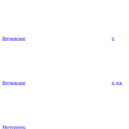
Внуковское
п
Внуковское
п дск
Мичуринец