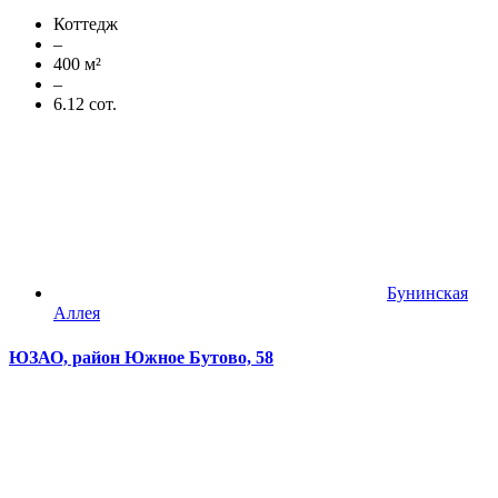
Коттедж
–
400 м²
–
6.12 сот.
Бунинская
Аллея
ЮЗАО, район Южное Бутово, 58