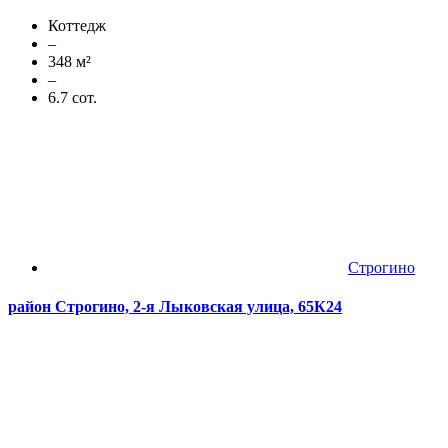
Коттедж
–
348 м²
–
6.7 сот.
Строгино
район Строгино, 2-я Лыковская улица, 65К24