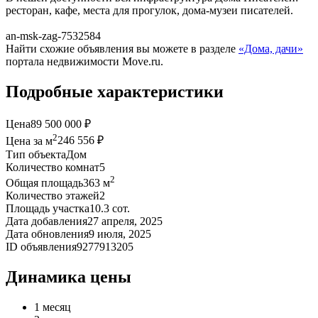
ресторан, кафе, места для прогулок, дома-музеи писателей.
аn-msk-zаg-7532584
Найти схожие объявления вы можете в разделе
«Дома, дачи»
портала недвижимости Move.ru.
Подробные характеристики
Цена
89 500 000 ₽
2
Цена за м
246 556 ₽
Тип объекта
Дом
Количество комнат
5
2
Общая площадь
363 м
Количество этажей
2
Площадь участка
10.3 сот.
Дата добавления
27 апреля, 2025
Дата обновления
9 июля, 2025
ID объявления
9277913205
Динамика цены
1 месяц