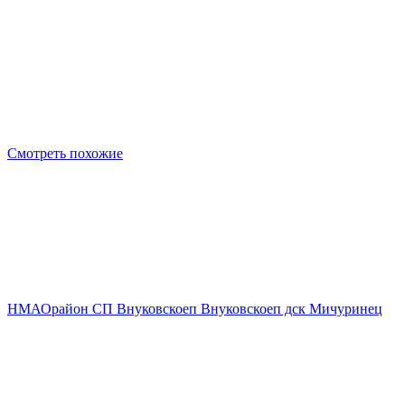
Смотреть похожие
НМАО
район СП Внуковское
п Внуковское
п дск Мичуринец