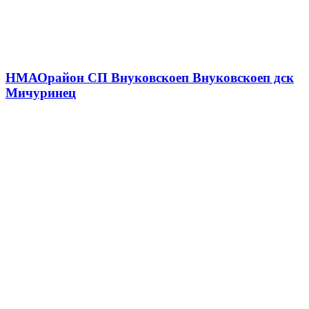
НМАО
район СП Внуковское
п Внуковское
п дск
Мичуринец