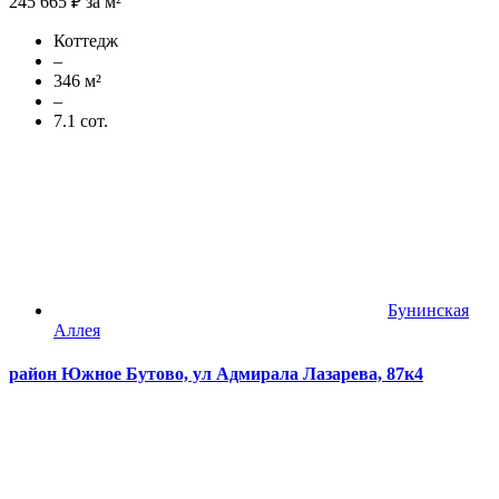
245 665 ₽ за м²
Коттедж
–
346 м²
–
7.1 сот.
Бунинская
Аллея
район Южное Бутово, ул Адмирала Лазарева, 87к4