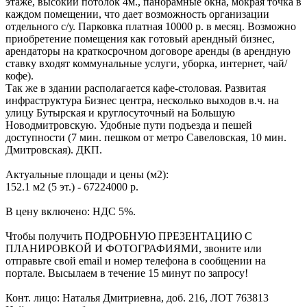
этаже, высокий потолок 4м., панорамные окна, мокрая точка в
каждом помещении, что дает возможность организации
отдельного с/у. Парковка платная 10000 р. в месяц. Возможно
приобретение помещения как готовый арендный бизнес,
арендаторы на краткосрочном договоре аренды (в арендную
ставку входят коммунальные услуги, уборка, интернет, чай/
кофе).
Так же в здании располагается кафе-столовая. Развитая
инфраструктура Бизнес центра, несколько выходов в.ч. на
улицу Бутырская и круглосуточный на Большую
Новодмитровскую. Удобные пути подъезда и пешей
доступности (7 мин. пешком от метро Савеловская, 10 мин.
Дмитровская). ДКП.
Актуальные площади и цены (м2):
152.1 м2 (5 эт.) - 67224000 р.
В цену включено: НДС 5%.
Чтобы получить ПОДРОБНУЮ ПРЕЗЕНТАЦИЮ С
ПЛАНИРОВКОЙ И ФОТОГРАФИЯМИ, звоните или
отправьте свой email и номер телефона в сообщении на
портале. Высылаем в течение 15 минут по запросу!
Конт. лицо: Наталья Дмитриевна, доб. 216, ЛОТ 763813