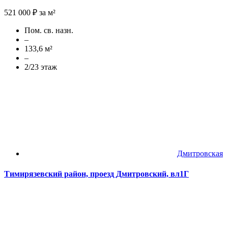
521 000 ₽ за м²
Пом. св. назн.
–
133,6 м²
–
2/23 этаж
Дмитровская
Тимирязевский район, проезд Дмитровский, вл1Г