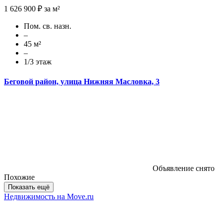
1 626 900 ₽ за м²
Пом. св. назн.
–
45 м²
–
1/3 этаж
Беговой район, улица Нижняя Масловка, 3
Объявление снято
Похожие
Показать ещё
Недвижимость на Move.ru