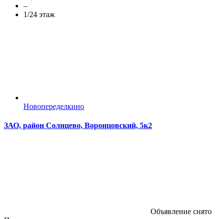
–
1/24 этаж
Новопеределкино
ЗАО, район Солнцево, Воронцовский, 5к2
Объявление снято