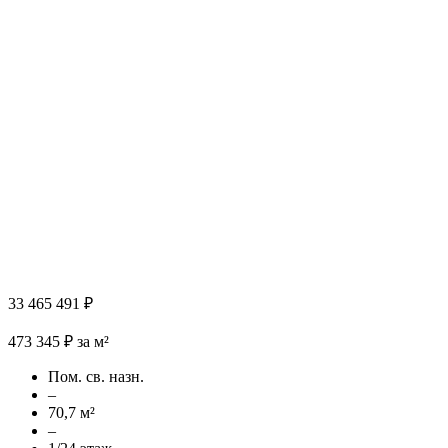
33 465 491 ₽
473 345 ₽ за м²
Пом. св. назн.
–
70,7 м²
–