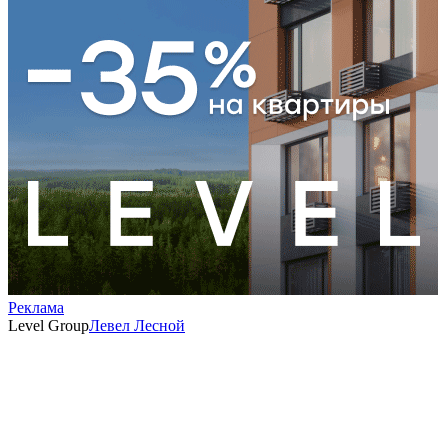
Реклама
Level Group
Левел Лесной