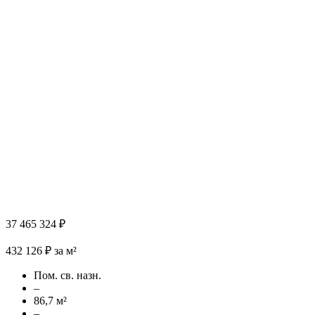
37 465 324 ₽
432 126 ₽ за м²
Пом. св. назн.
–
86,7 м²
–