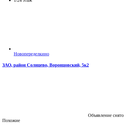
1/24 этаж
Новопеределкино
ЗАО, район Солнцево, Воронцовский, 5к2
Объявление снято
Похожие