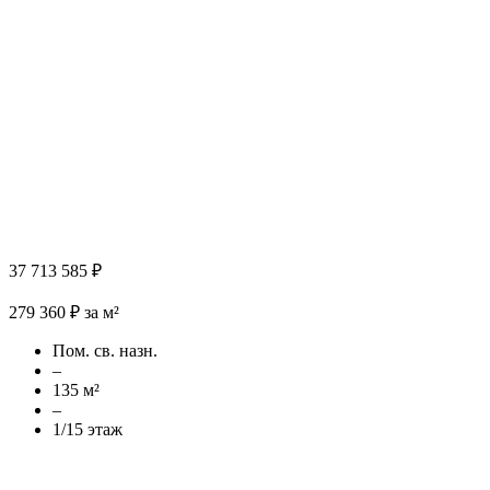
37 713 585 ₽
279 360 ₽ за м²
Пом. св. назн.
–
135 м²
–
1/15 этаж