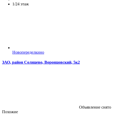
1/24 этаж
Новопеределкино
ЗАО, район Солнцево, Воронцовский, 5к2
Объявление снято
Похожие