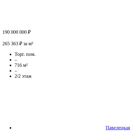
190 000 000 ₽
265 363 ₽ за м²
Торг. пом.
–
716 м²
–
2/2 этаж
Павелецкая