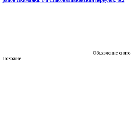
район Якиманка, 1-й Спасоналивковский переулок, 8с2
Объявление снято
Похожие