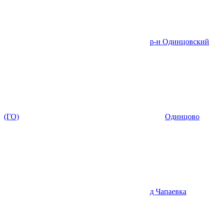
р-н Одинцовский
(ГО)
Одинцово
д Чапаевка