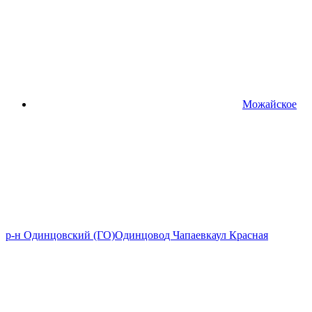
Можайское
р-н Одинцовский (ГО)
Одинцово
д Чапаевка
ул Красная