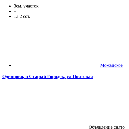
Зем. участок
–
13.2 сот.
Можайское
Одинцово, п Старый Городок, ул Почтовая
Объявление снято