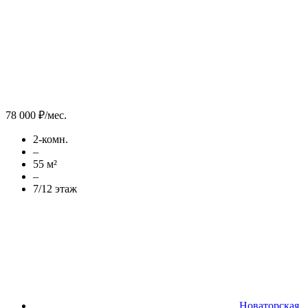
78 000 ₽/мес.
2-комн.
–
55 м²
–
7/12 этаж
Новаторская