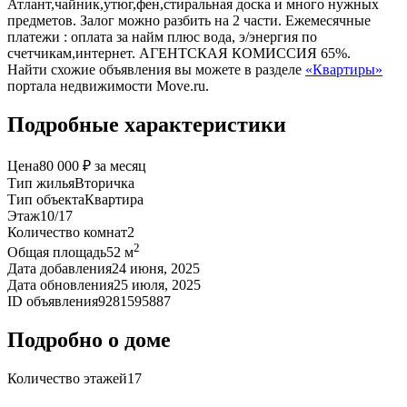
Атлант,чайник,утюг,фен,стиральная доска и много нужных
предметов. Залог можно разбить на 2 части. Ежемесячные
платежи : оплата за найм плюс вода, э/энергия по
счетчикам,интернет. АГЕНТСКАЯ КОМИССИЯ 65%.
Найти схожие объявления вы можете в разделе
«Квартиры»
портала недвижимости Move.ru.
Подробные характеристики
Цена
80 000 ₽ за месяц
Тип жилья
Вторичка
Тип объекта
Квартира
Этаж
10/17
Количество комнат
2
2
Общая площадь
52 м
Дата добавления
24 июня, 2025
Дата обновления
25 июля, 2025
ID объявления
9281595887
Подробно о доме
Количество этажей
17