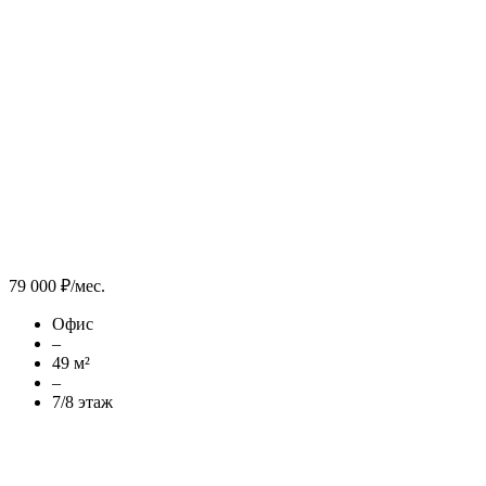
79 000 ₽/мес.
Офис
–
49 м²
–
7/8 этаж