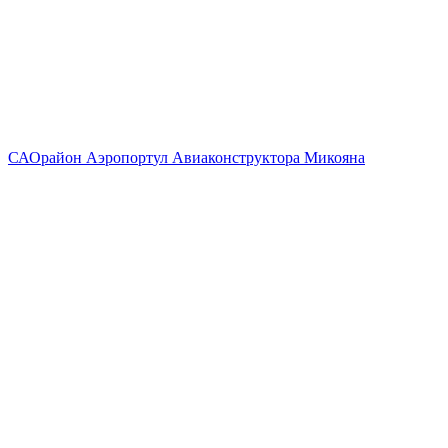
САО
район Аэропорт
ул Авиаконструктора Микояна