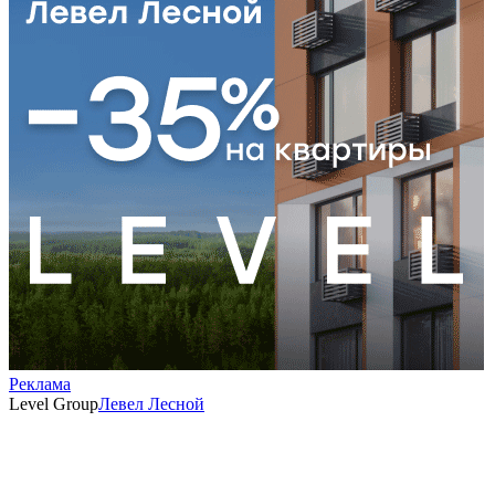
Реклама
Level Group
Левел Лесной