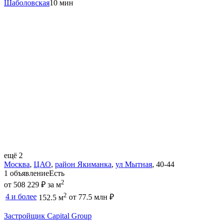
Шаболовская
10 мин
ещё 2
Москва
,
ЦАО
,
район Якиманка
,
ул Мытная
,
40-44
1 объявление
Есть
2
от 508 229 ₽ за м
2
4 и более
от 77.5 млн ₽
152.5 м
Застройщик Capital Group