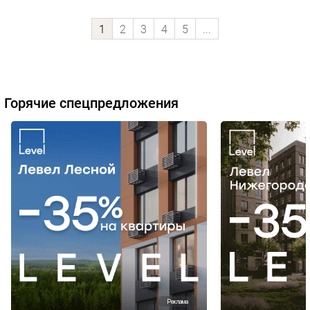
1
2
3
4
5
...
Горячие спецпредложения
Реклама