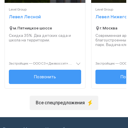
Level Group
Level Group
Левел Лесной
Левел Нижего
м. Пятницкое шоссе
г. Москва
Скидка 35%. Два детских сада и
Современная арх
школа на территории.
благоустроенный
парк. Выдача ключ
Застройщик — ООО СЗ «Джевоссет». Проектная декларация — наш.дом.рф. Акция до 28.02.2026. Не оферта. Подробности — Level.ru
+7 (495) 461-27-...
Позвонить
+7 (499
Поз
Все спецпредложения