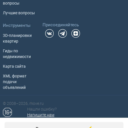
вопросы
Лучшие вопросы
Присоединяйтесь
Инструменты
3D-планировки
квартир
Гиды по
недвижимости
Карта сайта
XML формат
подачи
объявлений
© 2008–2026, move.ru
Нашли ошибку?
Ваш регион для поиска
Напишите нам
США ?
При полном или частичном использовании материалов с сайта в
интернете активная ссылка на Move.ru обязательна.
Политика