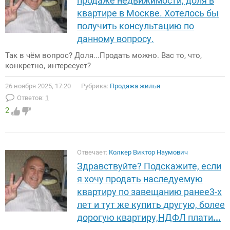
продаже недвижимости, доля в
квартире в Москве. Хотелось бы
получить консультацию по
данному вопросу.
Так в чём вопрос? Доля...Продать можно. Вас то, что,
конкретно, интересует?
26 ноября 2025, 17:20
Рубрика:
Продажа жилья
Ответов:
1
2
Отвечает:
Колкер Виктор Наумович
Здравствуйте? Подскажите, если
я хочу продать наследуемую
квартиру по завещанию ранее3-х
лет и тут же купить другую, более
дорогую квартиру,НДФЛ плати
...