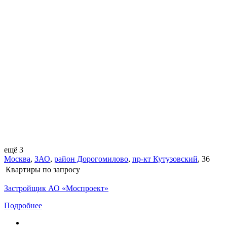
ещё 3
Москва
,
ЗАО
,
район Дорогомилово
,
пр-кт Кутузовский
,
36
Квартиры
по запросу
Застройщик АО «Моспроект»
Подробнее