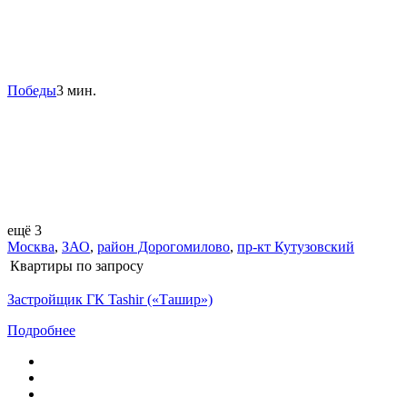
Победы
3 мин.
ещё 3
Москва
,
ЗАО
,
район Дорогомилово
,
пр-кт Кутузовский
Квартиры
по запросу
Застройщик ГК Tashir («Ташир»)
Подробнее