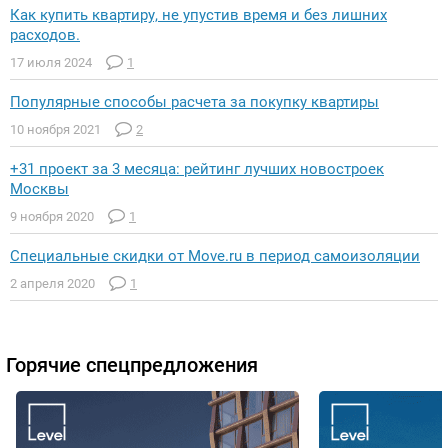
Как купить квартиру, не упустив время и без лишних
расходов.
17 июля 2024
1
Популярные способы расчета за покупку квартиры
10 ноября 2021
2
+31 проект за 3 месяца: рейтинг лучших новостроек
Москвы
9 ноября 2020
1
Специальные скидки от Move.ru в период самоизоляции
2 апреля 2020
1
Горячие спецпредложения