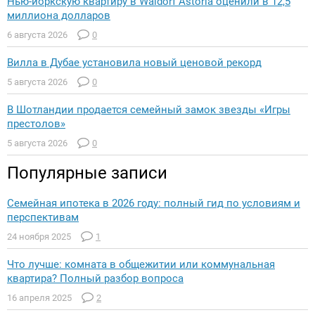
Нью-йоркскую квартиру в Waldorf Astoria оценили в 12,5
миллиона долларов
6 августа 2026
0
Вилла в Дубае установила новый ценовой рекорд
5 августа 2026
0
В Шотландии продается семейный замок звезды «Игры
престолов»
5 августа 2026
0
Популярные записи
Семейная ипотека в 2026 году: полный гид по условиям и
перспективам
24 ноября 2025
1
Что лучше: комната в общежитии или коммунальная
квартира? Полный разбор вопроса
16 апреля 2025
2