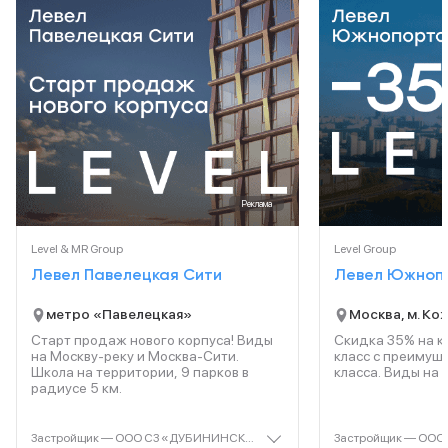
Реклама
Level & MR Group
Level Group
Левел Павелецкая Сити
Левел Южноп
метро «Павелецкая»
Москва, м. Ко
Старт продаж нового корпуса! Виды
Скидка 35% на к
на Москву-реку и Москва-Сити.
класс с преимущ
Школа на территории, 9 парков в
класса. Виды на р
радиусе 5 км.
Застройщик — ООО СЗ «ДУБИНИНСКАЯ 59». Проектная декларация — наш.дом.рф. Акция до 31.10.2025. Не оферта. Подробности — level.ru