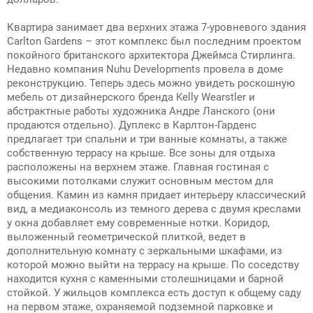
Квартира занимает два верхних этажа 7-уровневого здания
Carlton Gardens – этот комплекс был последним проектом
покойного британского архитектора Джеймса Стирлинга.
Недавно компания Nuhu Developments провела в доме
реконструкцию. Теперь здесь можно увидеть роскошную
мебель от дизайнерского бренда Kelly Wearstler и
абстрактные работы художника Андре Ланского (они
продаются отдельно). Дуплекс в Карлтон-Гарденс
предлагает три спальни и три ванные комнаты, а также
собственную террасу на крыше. Все зоны для отдыха
расположены на верхнем этаже. Главная гостиная с
высокими потолками служит основным местом для
общения. Камин из камня придает интерьеру классический
вид, а медиаконсоль из темного дерева с двумя креслами
у окна добавляет ему современные нотки. Коридор,
выложенный геометрической плиткой, ведет в
дополнительную комнату с зеркальными шкафами, из
которой можно выйти на террасу на крыше. По соседству
находится кухня с каменными столешницами и барной
стойкой. У жильцов комплекса есть доступ к общему саду
на первом этаже, охраняемой подземной парковке и