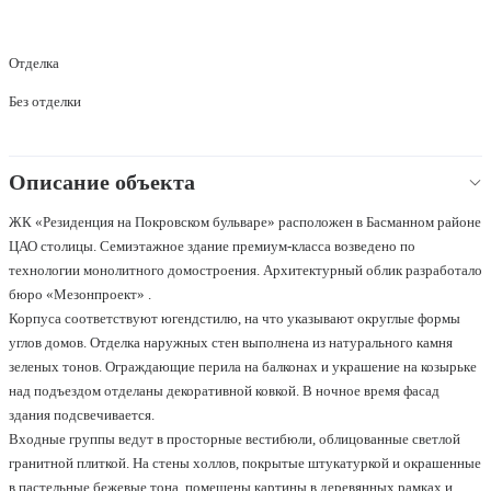
Отделка
Без отделки
Описание объекта
ЖК «Резиденция на Покровском бульваре» расположен в Басманном районе
ЦАО столицы. Семиэтажное здание премиум-класса возведено по
технологии монолитного домостроения. Архитектурный облик разработало
бюро «Мезонпроект» .
Корпуса соответствуют югендстилю, на что указывают округлые формы
углов домов. Отделка наружных стен выполнена из натурального камня
зеленых тонов. Ограждающие перила на балконах и украшение на козырьке
над подъездом отделаны декоративной ковкой. В ночное время фасад
здания подсвечивается.
Входные группы ведут в просторные вестибюли, облицованные светлой
гранитной плиткой. На стены холлов, покрытые штукатуркой и окрашенные
в пастельные бежевые тона, помещены картины в деревянных рамках и