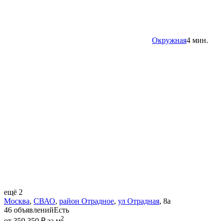
Окружная
4 мин.
ещё 2
Москва
,
СВАО
,
район Отрадное
,
ул Отрадная
,
8а
46 объявлений
Есть
2
от 359 350 ₽ за м