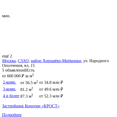
мин.
ещё 2
Москва
,
СЗАО
,
район Хорошёво-Мнёвники
,
ул. Народного
Ополчения
,
вл. 15
5 объявлений
Есть
2
от 600 000 ₽ за м
2
2-комн.
от 34.8 млн ₽
от 56.5 м
2
3-комн.
от 49.6 млн ₽
81.2 м
2
4 и более
от 52.3 млн ₽
87.3 м
Застройщик Концерн «КРОСТ»
Подробнее