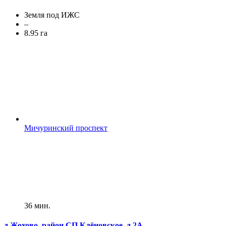
Земля под ИЖС
–
8.95 га
Мичуринский проспект
36 мин.
д Жохово, район СП Клёновское, д 2А