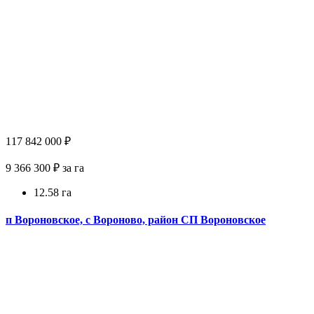
117 842 000 ₽
9 366 300 ₽ за га
12.58 га
п Вороновское, с Вороново, район СП Вороновское