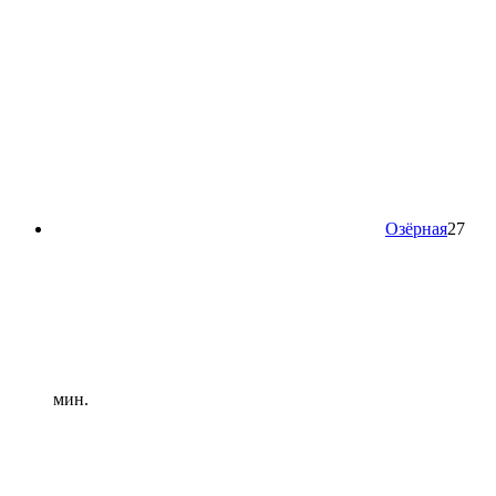
Озёрная
27
мин.