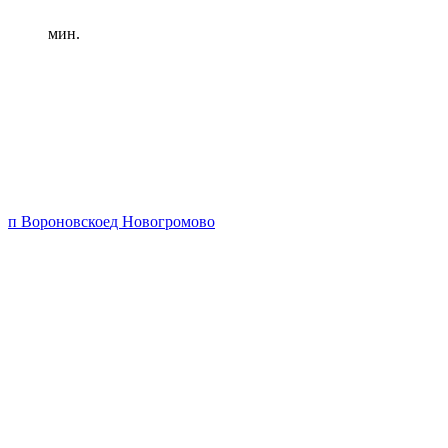
мин.
п Вороновское
д Новогромово