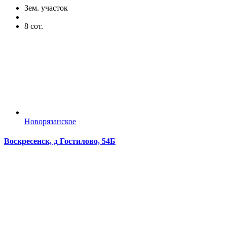
Зем. участок
–
8 сот.
Новорязанское
Воскресенск, д Гостилово, 54Б