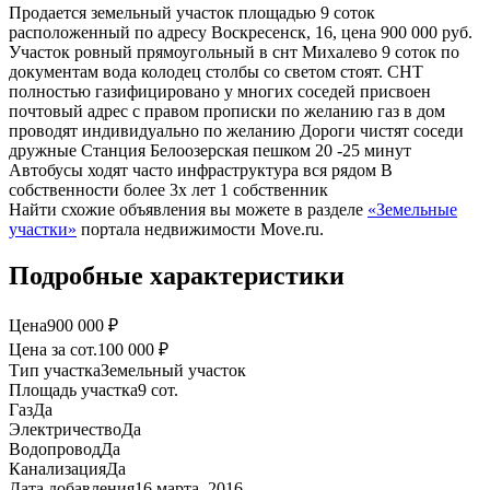
Продается земельный участок площадью 9 соток
расположенный по адресу Воскресенск, 16, цена 900 000 руб.
Участок ровный прямоугольный в снт Михалево 9 соток по
документам вода колодец столбы со светом стоят. СНТ
полностью газифицировано у многих соседей присвоен
почтовый адрес с правом прописки по желанию газ в дом
проводят индивидуально по желанию Дороги чистят соседи
дружные Станция Белоозерская пешком 20 -25 минут
Автобусы ходят часто инфраструктура вся рядом В
собственности более 3х лет 1 собственник
Найти схожие объявления вы можете в разделе
«Земельные
участки»
портала недвижимости Move.ru.
Подробные характеристики
Цена
900 000 ₽
Цена за сот.
100 000 ₽
Тип участка
Земельный участок
Площадь участка
9 сот.
Газ
Да
Электричество
Да
Водопровод
Да
Канализация
Да
Дата добавления
16 марта, 2016