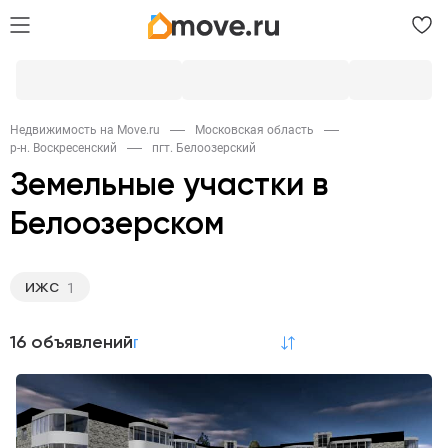
Недвижимость на Move.ru
Московская область
р-н. Воскресенский
пгт. Белоозерский
Земельные участки в
Белоозерском
ИЖС
1
16 объявлений
по релевантности