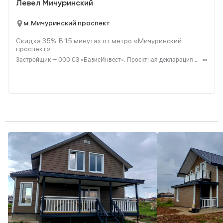
Левел Мичуринский
м. Мичуринский проспект
Скидка 35%. В
15
минутах от метро «Мичуринский
проспект».
Застройщик — ООО СЗ «БазисИнвест». Проектная декларация — наш.дом.рф. Акция до 31.08.2026. Не оферта. Подробности — level.ru