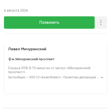
6 августа 2026
Позвонить
Реклама
Левел Мичуринский
м. Мичуринский проспект
Скидка 35%. В
15
минутах от метро «Мичуринский
проспект».
Застройщик — ООО СЗ «БазисИнвест». Проектная декларация — наш.дом.рф. Акция до 31.08.2026. Не оферта. Подробности — level.ru