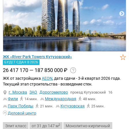
ЖК «River Park Towers Кутузовский»
БУДЕТ СДАН В 2026
26 417 170 — 187 850 000
₽
ЖК от застройщика
AEON
, дата сдачи - 3-й квартал 2026 года.
Текущий этап строительства - возведение стен.
г. Москва
ЗАО
Дорогомилово
проезд Кутузовский
16
Фили
Международная
14 мин.
48 мин.
Парк Победы
Кутузовская
21 мин.
25 мин.
Деловой центр
2
Элит класс
от 31 до 147 м
Монолитно-кирпичный