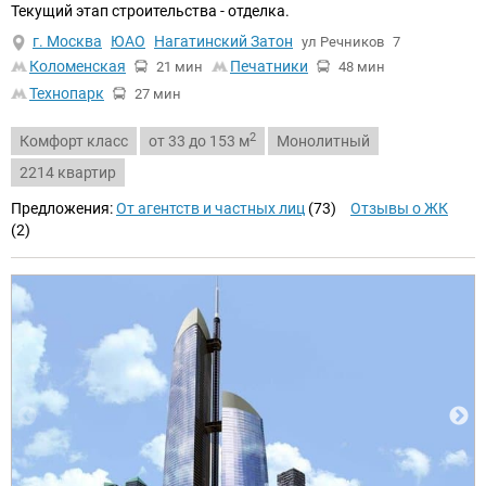
Текущий этап строительства - отделка.
г. Москва
ЮАО
Нагатинский Затон
ул Речников
7
Коломенская
Печатники
21 мин
48 мин
Технопарк
27 мин
2
Комфорт класс
от 33 до 153 м
Монолитный
2214 квартир
Предложения:
От агентств и частных лиц
(73)
Отзывы о ЖК
(2)