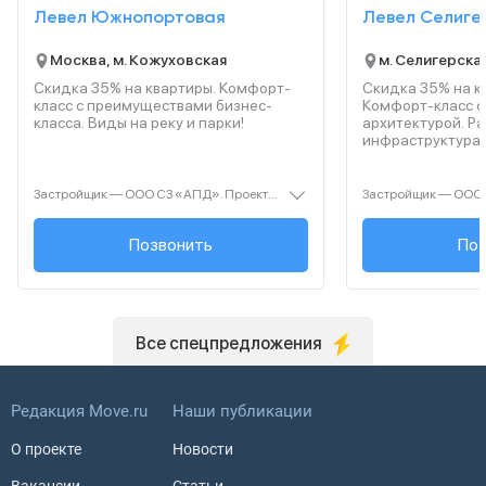
Левел Южнопортовая
Левел Селиге
Москва, м. Кожуховская
м. Селигерска
Скидка 35% на квартиры. Комфорт-
Скидка 35% на к
класс с преимуществами бизнес-
Комфорт‑класс с
класса. Виды на реку и парки!
архитектурой. Р
инфраструктура 
Застройщик — ООО СЗ «АПД». Проектная декларация — наш.дом.рф. Акция до 28.02.2026. Не оферта. Подробности — Level.ru
+7 (495) 236-91-...
Позвонить
+7 (495
Поз
Все спецпредложения
Редакция Move.ru
Наши публикации
О проекте
Новости