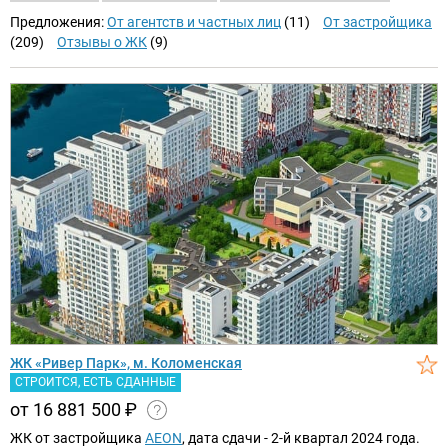
Предложения:
От агентств и частных лиц
(11)
От застройщика
(209)
Отзывы о ЖК
(9)
ЖК «Ривер Парк», м. Коломенская
СТРОИТСЯ, ЕСТЬ СДАННЫЕ
от 16 881 500
₽
ЖК от застройщика
AEON
, дата сдачи - 2-й квартал 2024 года.