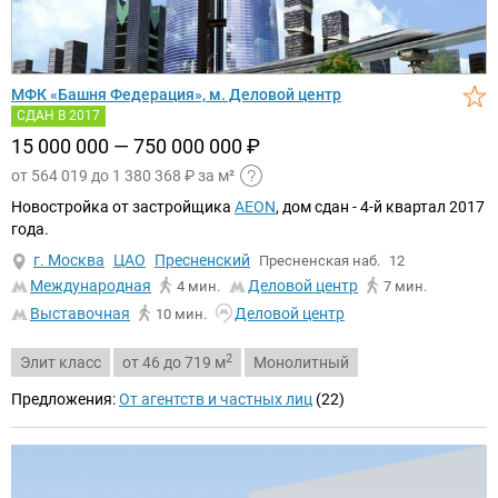
МФК «Башня Федерация», м. Деловой центр
СДАН В 2017
15 000 000 — 750 000 000
₽
от 564 019 до 1 380 368
₽
за м²
Новостройка от застройщика
AEON
, дом сдан - 4-й квартал 2017
года.
г. Москва
ЦАО
Пресненский
Пресненская наб.
12
Международная
Деловой центр
4 мин.
7 мин.
Выставочная
Деловой центр
10 мин.
2
Элит класс
от 46 до 719 м
Монолитный
Предложения:
От агентств и частных лиц
(22)