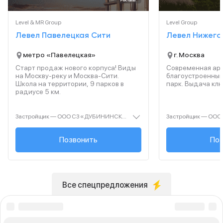
Level & MR Group
Level Group
Левел Павелецкая Сити
Левел Нижего
метро «Павелецкая»
г. Москва
Старт продаж нового корпуса! Виды
Современная арх
на Москву-реку и Москва-Сити.
благоустроенный
Школа на территории, 9 парков в
парк. Выдача ключ
радиусе 5 км.
Застройщик — ООО СЗ «ДУБИНИНСКАЯ 59». Проектная декларация — наш.дом.рф. Акция до 31.10.2025. Не оферта. Подробности — level.ru
+7 (495) 127-65-...
Позвонить
+7 (499
Поз
Все спецпредложения