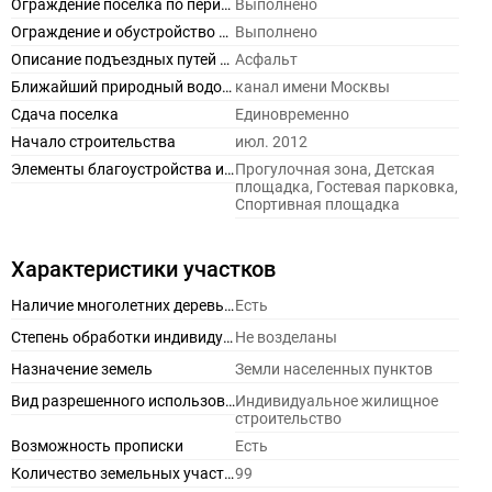
Ограждение поселка по периметру
Выполнено
Ограждение и обустройство въездной группы
Выполнено
Описание подъездных путей к поселку
Асфальт
Ближайший природный водоем
канал имени Москвы
Сдача поселка
Единовременно
Начало строительства
июл. 2012
Элементы благоустройства и инфраструктура внутри поселка
Прогулочная зона, Детская
площадка, Гостевая парковка,
Спортивная площадка
Характеристики участков
Наличие многолетних деревьев на участках
Есть
Степень обработки индивидуальных участков
Не возделаны
Назначение земель
Земли населенных пунктов
Вид разрешенного использования
Индивидуальное жилищное
строительство
Возможность прописки
Есть
Количество земельных участков без подряда
99