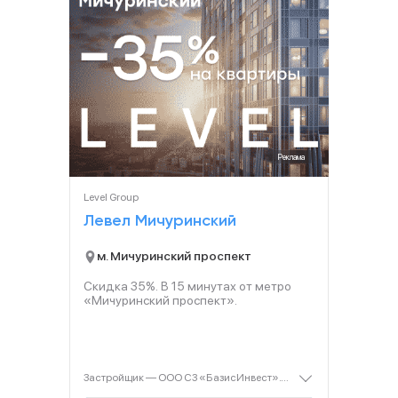
Реклама
Level Group
Левел Мичуринский
м. Мичуринский проспект
Скидка 35%. В
15
минутах от метро
«Мичуринский проспект».
Застройщик — ООО СЗ «БазисИнвест». Проектная декларация — наш.дом.рф. Акция до 31.08.2026. Не оферта. Подробности — level.ru