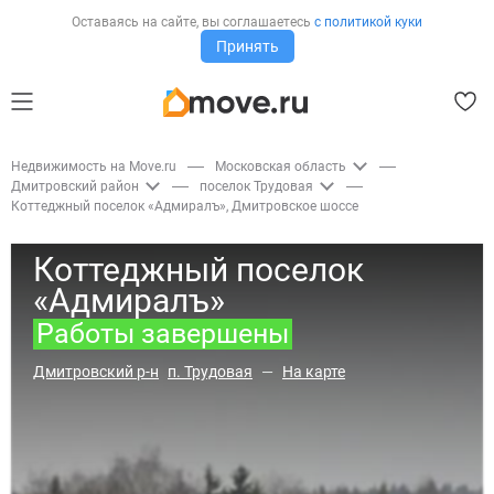
Оставаясь на сайте,
вы соглашаетесь
с политикой куки
Принять
Недвижимость на Move.ru
Московская область
Дмитровский район
поселок Трудовая
Коттеджный поселок
Адмиралъ
, Дмитровское шоссе
Коттеджный поселок
Адмиралъ
Работы завершены
Дмитровский р-н
п. Трудовая
—
На карте