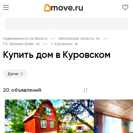
Недвижимость на Move.ru
Московская область
ГО. Орехово-Зуево
г. Куровское
Купить дом в Куровском
Дачи
9
20 объявлений
по релевантности