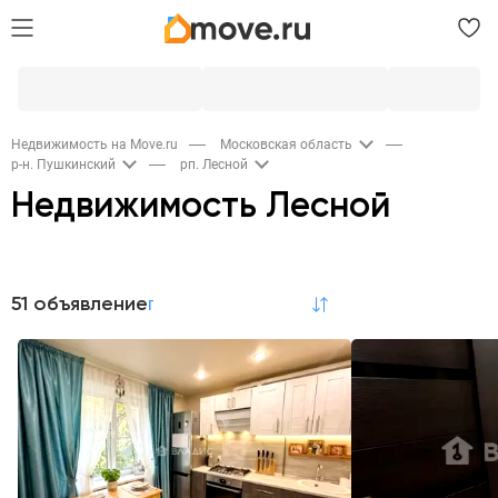
Недвижимость на Move.ru
Московская область
р-н. Пушкинский
рп. Лесной
Недвижимость Лесной
Продажа
51 объявление
по релевантности
Квартиры
Комнаты
Дома и дачи
31
6
7
Участки
Гаражи
Новостройки
2
1
2
Квартиры в новостройках
8
Аренда
Квартиры
4