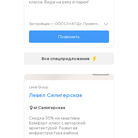
класса. Виды на реку и парки!
Застройщик — ООО СЗ «АПД». Проектная декларация — наш.дом.рф. Акция до 28.02.2026. Не оферта. Подробности — Level.ru
+7 (495) 236-91-...
Позвонить
Все спецпредложения
Реклама
Level Group
Левел Селигерская
м. Селигерская
Скидка 35% на квартиры.
Комфорт‑класс с авторской
архитектурой. Развитая
инфраструктура района.