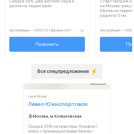
Скидка 35%. Два детских сада и
Старт продаж но
школа на территории.
на Москву-реку 
Школа на террито
радиусе 5 км.
Застройщик — ООО СЗ «Джевоссет». Проектная декларация — наш.дом.рф. Акция до 28.02.2026. Не оферта. Подробности — Level.ru
+7 (495) 461-27-...
Позвонить
+7 (495
Поз
Все спецпредложения
Реклама
Level Group
Левел Южнопортовая
Москва, м. Кожуховская
Скидка 35% на квартиры. Комфорт-
класс с преимуществами бизнес-