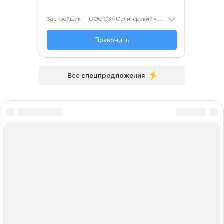
Застройщик — ООО СЗ «Селигерский». Проектная декларация — наш.дом.рф. Акция до 28.02.26. Не оферта. Подробности — Level.ru
+7 (495) 127-68-...
Позвонить
Все спецпредложения