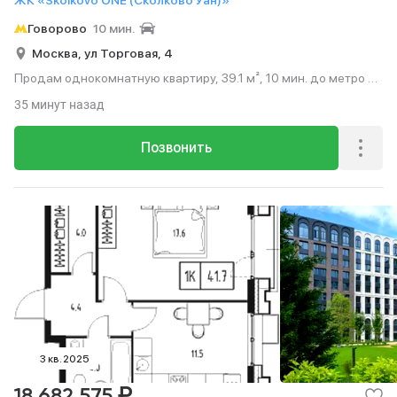
ЖК «Skolkovo ONE (Сколково Уан)»
Говорово
10 мин.
Москва,
ул Торговая,
4
Продам однокомнатную квартиру, 39.1 м², 10 мин. до метро на
транспорте, этаж 9 из 9.
35 минут назад
Позвонить
3 кв. 2025
₽
18 682 575