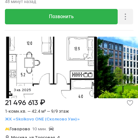
48 минут назад
Позвонить
3 кв. 2025
₽
21 496 613
1-комн.кв. — 42.4 м² — 9/9 этаж
ЖК «Skolkovo ONE (Сколково Уан)»
Говорово
10 мин.
Москва,
ул Торговая,
4