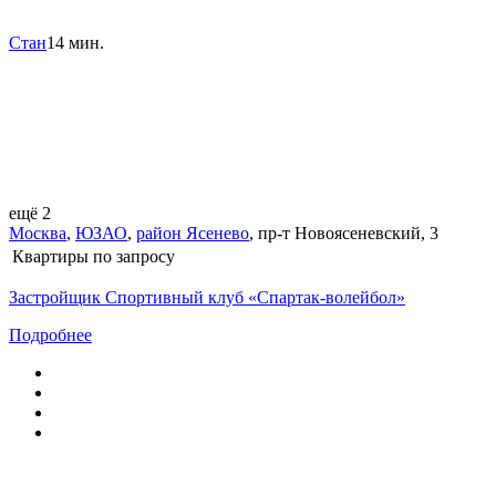
Стан
14 мин.
ещё 2
Москва
,
ЮЗАО
,
район Ясенево
,
пр-т Новоясеневский
,
3
Квартиры
по запросу
Застройщик Спортивный клуб «Спартак-волейбол»
Подробнее