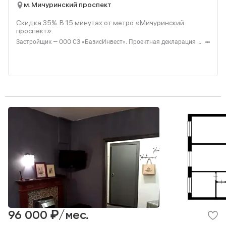
м. Мичуринский проспект
Скидка 35%. В
15
минутах от метро «Мичуринский
проспект».
Застройщик — ООО СЗ «БазисИнвест». Проектная декларация — наш.дом.рф. Акция до 31.08.2026. Не оферта. Подробности — level.ru
₽
96 000
/мес.