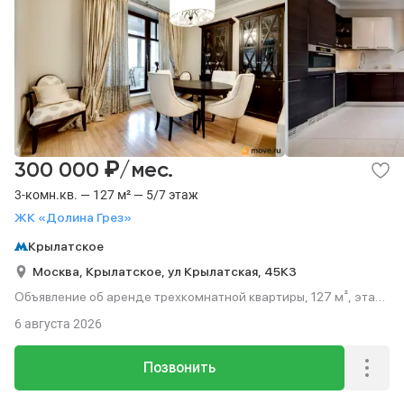
₽
300 000
/мес.
3-комн.кв. — 127 м² — 5/7 этаж
ЖК «Долина Грез»
Крылатское
Москва,
Крылатское,
ул Крылатская,
45К3
Объявление об аренде трехкомнатной квартиры, 127 м², этаж
5 из 7.
6 августа 2026
Позвонить