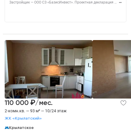
Застройщик — ООО СЗ «БазисИнвест». Проектная декларация — наш.дом.рф. Акция до 31.08.2026. Не оферта. Подробности — level.ru
₽
110 000
/мес.
2-комн.кв. — 93 м² — 10/24 этаж
ЖК «Крылатский»
Крылатское