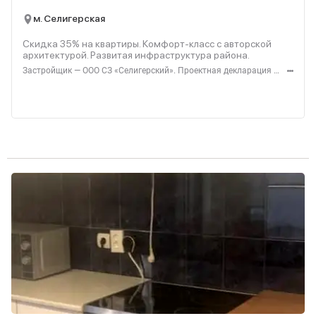
м. Селигерская
Скидка 35% на квартиры. Комфорт‑класс с авторской
архитектурой. Развитая инфраструктура района.
Застройщик — ООО СЗ «Селигерский». Проектная декларация — наш.дом.рф. Акция до 28.02.26. Не оферта. Подробности — Level.ru