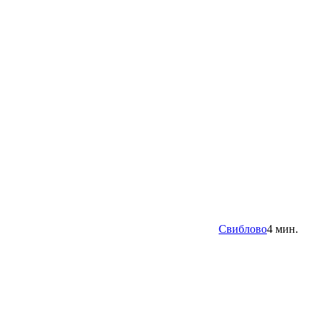
Свиблово
4 мин.