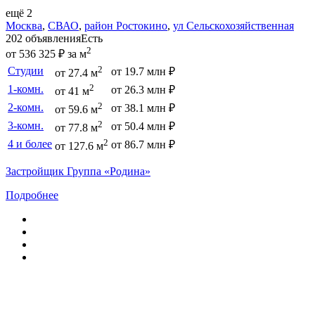
ещё 2
Москва
,
СВАО
,
район Ростокино
,
ул Сельскохозяйственная
202 объявления
Есть
2
от 536 325 ₽ за м
2
Студии
от 19.7 млн ₽
от 27.4 м
2
1-комн.
от 26.3 млн ₽
от 41 м
2
2-комн.
от 38.1 млн ₽
от 59.6 м
2
3-комн.
от 50.4 млн ₽
от 77.8 м
2
4 и более
от 86.7 млн ₽
от 127.6 м
Застройщик Группа «Родина»
Подробнее