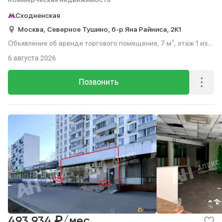
Сходненская
Москва,
Северное Тушино,
б-р Яна Райниса,
2К1
Объявление об аренде торгового помещения, 7 м², этаж 1 из
9.
6 августа 2026
Позвонить
₽
493 934
/мес.