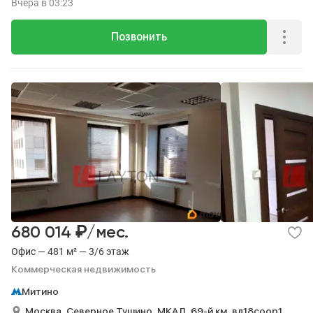
Вчера
в 03:23
Позвонить
₽
680 014
/мес.
Офис — 481 м² — 3/6 этаж
Коммерческая недвижимость
Митино
Москва,
Северное Тушино,
МКАД, 69-й км,
вл18соор1