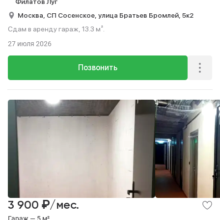
Филатов Луг
Москва,
СП Сосенское,
улица Братьев Бромлей,
5к2
Сдам в аренду гараж, 13.3 м².
27 июля 2026
Позвонить
₽
3 900
/мес.
Гараж — 5 м²