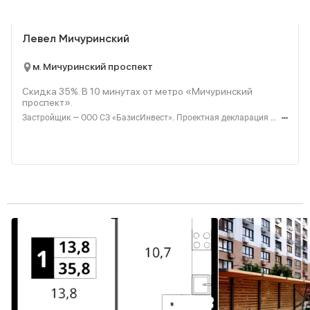
Реклама
Левел Мичуринский
м. Мичуринский проспект
Скидка 35%. В
10
минутах от метро «Мичуринский
проспект».
Застройщик — ООО СЗ «БазисИнвест». Проектная декларация — наш.дом.рф. Акция до 31.08.2026. Не оферта. Подробности — level.ru