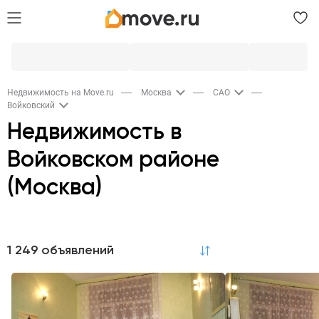
Недвижимость на Move.ru
Москва
САО
Войковский
Недвижимость в
Войковском районе
(Москва)
Продажа
1 249 объявлений
по релевантности
Квартиры
Комнаты
Коммерческая
772
6
100
Гаражи
Новостройки
66
9
Квартиры в новостройках
690
Аренда