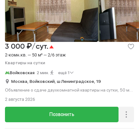
Квартиры
Комнаты
Коммерческая
160
7
116
Гаражи
Квартиры на сутки
20
2
Посуточно
Квартиры на сутки
2
₽
3 000
/сут.
2-комн.кв. — 50 м² — 2/6 этаж
Квартиры на сутки
Войковская
2 мин.
ещё 1
Москва,
Войковский,
ш Ленинградское,
19
Объявление о сдаче двухкомнатной квартиры на сутки, 50 м²,
2 мин. до метро пешком, этаж 2 из 6.
2 августа 2026
Позвонить