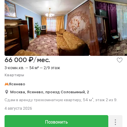
₽
66 000
/мес.
3-комн.кв. — 54 м² — 2/9 этаж
Квартиры
Ясенево
Москва,
Ясенево,
проезд Соловьиный,
2
Сдам в аренду трехкомнатную квартиру, 54 м², этаж 2 из 9.
4 августа 2026
Позвонить