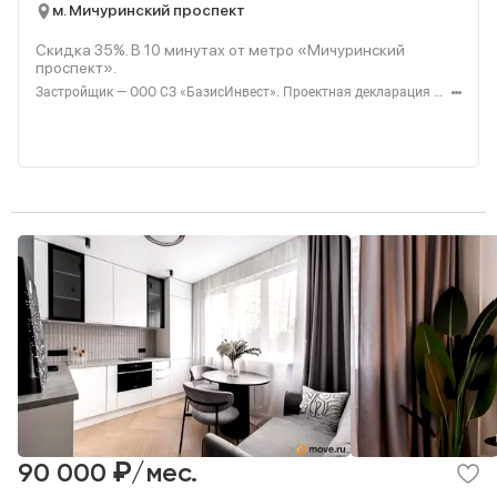
м. Мичуринский проспект
Скидка 35%. В
10
минутах от метро «Мичуринский
проспект».
Застройщик — ООО СЗ «БазисИнвест». Проектная декларация — наш.дом.рф. Акция до 31.08.2026. Не оферта. Подробности — level.ru
₽
90 000
/мес.