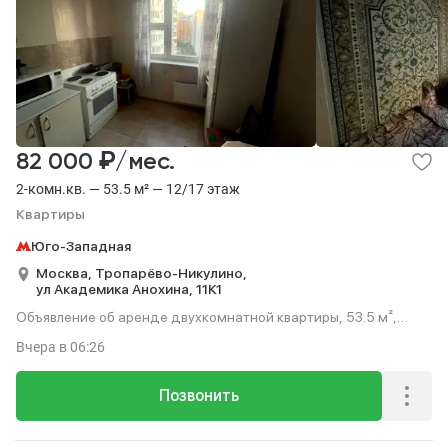
₽
82 000
/мес.
2-комн.кв. — 53.5 м² — 12/17 этаж
Квартиры
Юго-Западная
Москва,
Тропарёво-Никулино,
ул Академика Анохина,
11К1
Объявление об аренде двухкомнатной квартиры, 53.5 м²,
этаж 12 из 17.
Вчера
в 06:26
Позвонить