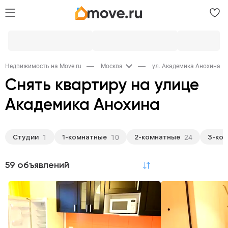
Недвижимость на Move.ru
Москва
ул. Академика Анохина
Снять квартиру на улице
Академика Анохина
Студии
1-комнатные
2-комнатные
3-ко
1
10
24
59 объявлений
по релевантности