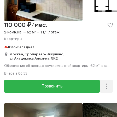
₽
110 000
/мес.
2-комн.кв. — 62 м² — 11/17 этаж
Квартиры
Юго-Западная
Москва,
Тропарёво-Никулино,
ул Академика Анохина,
5К2
Объявление об аренде двухкомнатной квартиры, 62 м², этаж
11 из 17.
Вчера
в 06:53
Позвонить