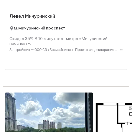
Реклама
Левел Мичуринский
м. Мичуринский проспект
Скидка 35%. В
10
минутах от метро «Мичуринский
проспект».
Застройщик — ООО СЗ «БазисИнвест». Проектная декларация — наш.дом.рф. Акция до 31.08.2026. Не оферта. Подробности — level.ru