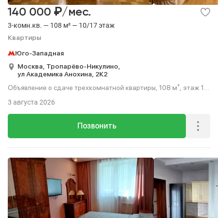
₽
140 000
/мес.
3-комн.кв. — 108 м² — 10/17 этаж
Квартиры
Юго-Западная
Москва,
Тропарёво-Никулино,
ул Академика Анохина,
2К2
Объявление о сдаче трехкомнатной квартиры, 108 м², этаж 10
из 17.
3 августа 2026
Позвонить