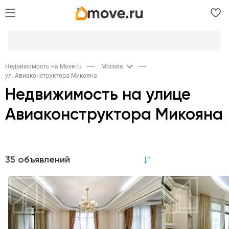
Недвижимость на Move.ru
Москва
ул. Авиаконструктора Микояна
Недвижимость на улице
Авиаконструктора Микояна
Продажа
35 объявлений
по релевантности
Квартиры
Гаражи
7
2
Квартиры в новостройках
2
Аренда
Квартиры
Коммерческая
Гаражи
7
18
1