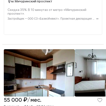
м. Мичуринский проспект
Скидка 35%. В
10
минутах от метро «Мичуринский
проспект».
Застройщик — ООО СЗ «БазисИнвест». Проектная декларация — наш.дом.рф. Акция до 31.08.2026. Не оферта. Подробности — level.ru
₽
55 000
/мес.