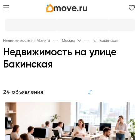
Недвижимость на Move.ru
Москва
ул. Бакинская
Недвижимость на улице
Бакинская
Продажа
24 объявления
по релевантности
Квартиры
Комнаты
9
2
Аренда
Квартиры
Комнаты
Коммерческая
9
2
2