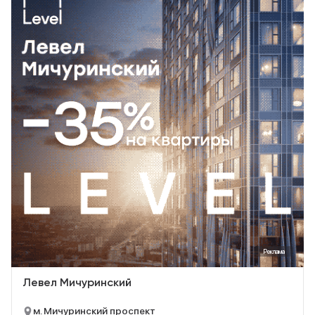
Реклама
Левел Мичуринский
м. Мичуринский проспект