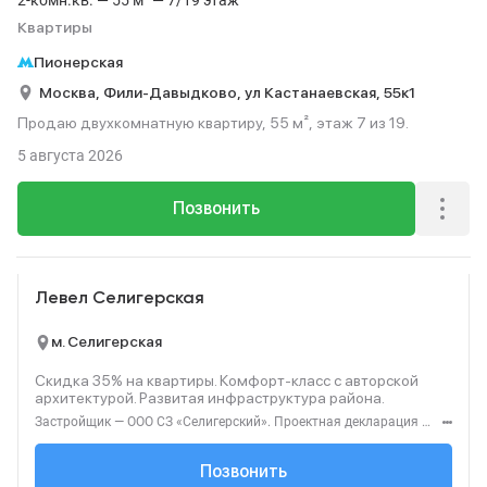
2-комн.кв. — 55 м² — 7/19 этаж
Квартиры
Пионерская
Москва,
Фили-Давыдково,
ул Кастанаевская,
55к1
Продаю двухкомнатную квартиру, 55 м², этаж 7 из 19.
5 августа 2026
Позвонить
Реклама
Левел Селигерская
м. Селигерская
Скидка 35% на квартиры. Комфорт‑класс с авторской
архитектурой. Развитая инфраструктура района.
Застройщик — ООО СЗ «Селигерский». Проектная декларация — наш.дом.рф. Акция до 28.02.26. Не оферта. Подробности — Level.ru
+7 (495) 127-68-...
Позвонить