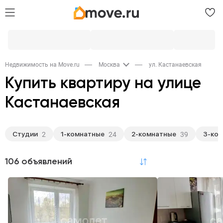
Недвижимость на Move.ru
Москва
ул. Кастанаевская
Купить квартиру на улице
Кастанаевская
Студии
1-комнатные
2-комнатные
3-ко
2
24
39
Популярное
106 объявлений
по релевантности
Студии
1-комнатные
2-комнатные
2
24
39
3-комнатные
Многокомнатные
35
6
Апартаменты
Пентхаусы
1
1
Тип недвижимости