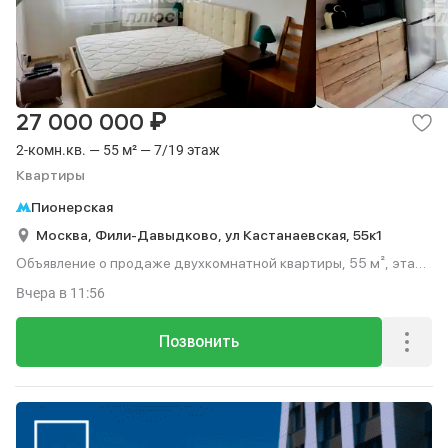
Квартиры в новостройке
Продажа комнат
56
1
Вторичка
50
Отделка
С косметическим ремонтом
С евроремонтом
13
16
₽
27 000 000
Дизайнерские
26
2-комн.кв. — 55 м² — 7/19 этаж
Квартиры
Сделка
Пионерская
В ипотеку
Без посредников
52
15
Москва,
Фили-Давыдково,
ул Кастанаевская,
55к1
Объявление о продаже двухкомнатной квартиры, 55 м², этаж
7 из 19.
Вчера
в 11:56
Позвонить