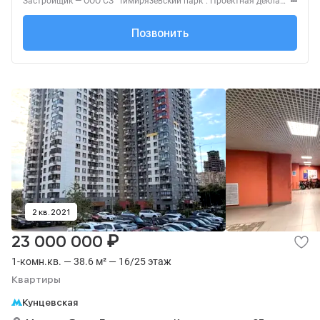
Застройщик — ООО СЗ "Тимирязевский парк". Проектная декларация — наш.дом.рф. Акция до 31.08.2026. Не оферта. Подробности — level.ru
+7 (495) 137-47-...
Позвонить
2 кв. 2021
₽
23 000 000
1-комн.кв. — 38.6 м² — 16/25 этаж
Квартиры
Кунцевская