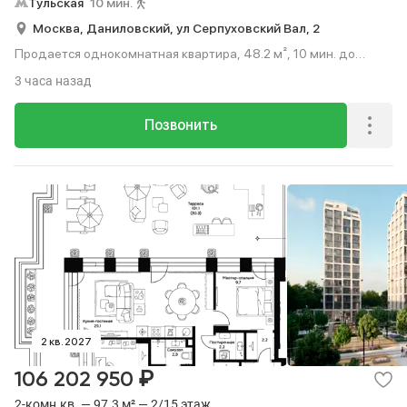
Тульская
10 мин.
Москва,
Даниловский,
ул Серпуховский Вал,
2
Продается однокомнатная квартира, 48.2 м², 10 мин. до
метро пешком, этаж 7 из 15.
3 часа назад
Позвонить
2 кв. 2027
₽
106 202 950
2-комн.кв. — 97.3 м² — 2/15 этаж