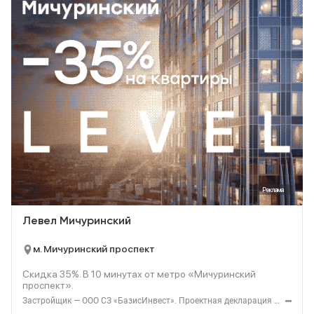
Реклама
Левел Мичуринский
м. Мичуринский проспект
Скидка 35%. В
10
минутах от метро «Мичуринский
проспект».
Застройщик — ООО СЗ «БазисИнвест». Проектная декларация — наш.дом.рф. Акция до 31.08.2026. Не оферта. Подробности — level.ru