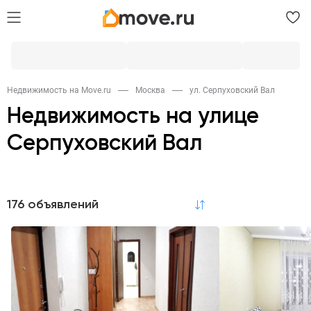
Недвижимость на Move.ru
Москва
ул. Серпуховский Вал
Недвижимость на улице
Серпуховский Вал
Продажа
176 объявлений
по релевантности
Квартиры
Комнаты
Коммерческая
114
2
4
Гаражи
Квартиры в новостройках
14
108
Аренда
Квартиры
Комнаты
Коммерческая
24
1
6