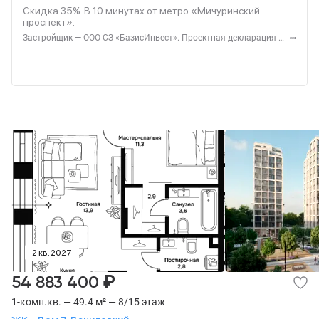
Скидка 35%. В
10
минутах от метро «Мичуринский
проспект».
Застройщик — ООО СЗ «БазисИнвест». Проектная декларация — наш.дом.рф. Акция до 31.08.2026. Не оферта. Подробности — level.ru
2 кв. 2027
₽
54 883 400
1-комн.кв. — 49.4 м² — 8/15 этаж