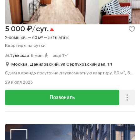
Гаражи
Квартиры на сутки
10
1
Посуточно
Квартиры на сутки
1
₽
5 000
/сут.
2-комн.кв. — 60 м² — 5/16 этаж
Квартиры на сутки
Тульская
5 мин.
ещё 1
Москва,
Даниловский,
ул Серпуховский Вал,
14
Сдам в аренду посуточно двухкомнатную квартиру, 60 м², 5
мин. до метро пешком, этаж 5 из 16.
29 июля 2026
Позвонить