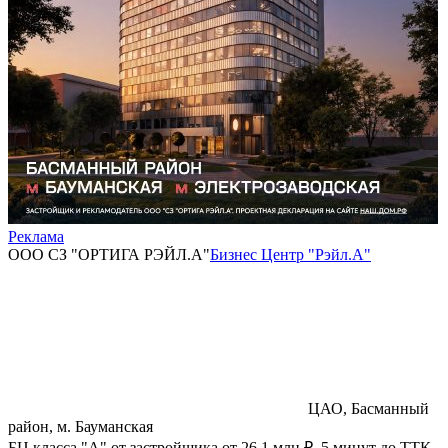
Реклама
ООО СЗ "ОРТИГА РЭЙЛ.А"
Бизнес Центр "Рэйл.А"
ЦАО, Басманный
район, м. Бауманская
БЦ класса "А" от застройщика от 26,1 млн ₽. 5 минут до ТТК.