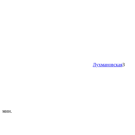
Лухмановская
3
мин.